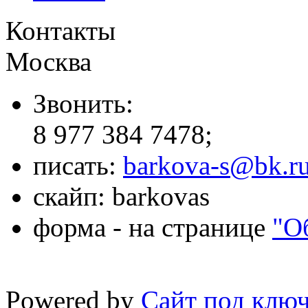
Контакты
Москва
Звонить:
8 977 384 7478;
писать:
barkova-s@bk.r
скайп: barkovas
форма - на странице
"О
Powered by
Сайт под клю