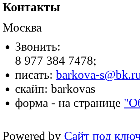
Контакты
Москва
Звонить:
8 977 384 7478;
писать:
barkova-s@bk.r
скайп: barkovas
форма - на странице
"О
Powered by
Сайт под клю