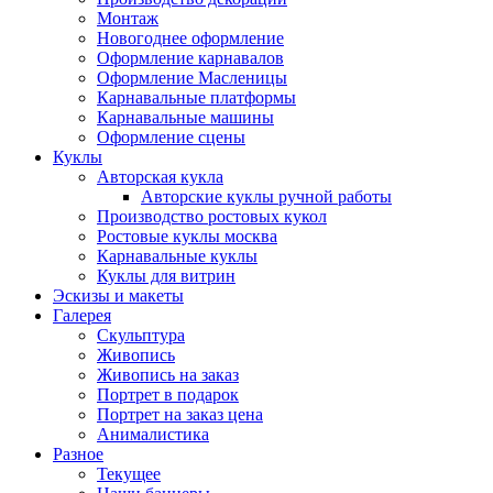
Монтаж
Новогоднее оформление
Оформление карнавалов
Оформление Масленицы
Карнавальные платформы
Карнавальные машины
Оформление сцены
Куклы
Авторская кукла
Авторские куклы ручной работы
Производство ростовых кукол
Ростовые куклы москва
Карнавальные куклы
Куклы для витрин
Эскизы и макеты
Галерея
Скульптура
Живопись
Живопись на заказ
Портрет в подарок
Портрет на заказ цена
Анималистика
Разное
Текущее