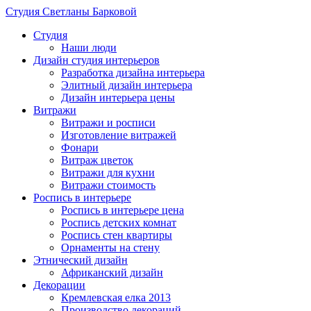
Студия Светланы Барковой
Студия
Наши люди
Дизайн студия интерьеров
Разработка дизайна интерьера
Элитный дизайн интерьера
Дизайн интерьера цены
Витражи
Витражи и росписи
Изготовление витражей
Фонари
Витраж цветок
Витражи для кухни
Витражи стоимость
Роспись в интерьере
Роспись в интерьере цена
Роспись детских комнат
Роспись стен квартиры
Орнаменты на стену
Этнический дизайн
Африканский дизайн
Декорации
Кремлевская елка 2013
Производство декораций